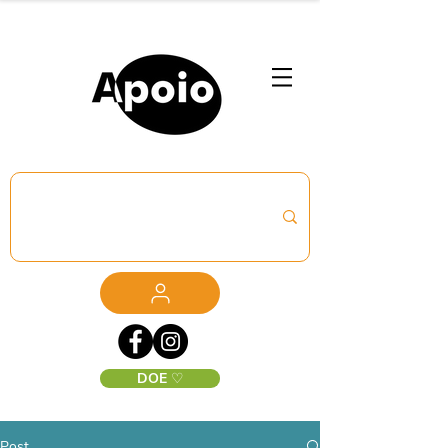
DOE ♡
Post