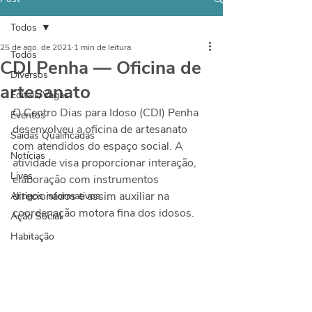
Todos
25 de ago. de 2021
1 min de leitura
Todos
CDI Penha — Oficina de
Diversos
artesanato
Editais/Vagas
O Centro Dias para Idoso (CDI) Penha 
Eventos
desenvolveu a oficina de artesanato 
Saídas Qualificadas
com atendidos do espaço social. A 
Notícias
atividade visa proporcionar interação, 
Lives
elaboração com instrumentos 
direcionados e assim auxiliar na 
Artigos informativos
coordenação motora fina dos idosos.
Ação Social
Habitação