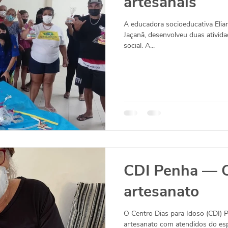
artesanais
A educadora socioeducativa Elia
Jaçanã, desenvolveu duas ativid
social. A...
CDI Penha — O
artesanato
O Centro Dias para Idoso (CDI) 
artesanato com atendidos do espa