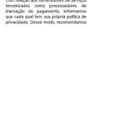
Com relação aos fornecedores de serviços
terceirizados como processadores de
transação de pagamento, informamos
que cada qual tem sua própria política de
privacidade. Desse modo, recomendamos
a leitura das suas políticas de privacidade
para compreensão de quais informações
pessoais serão usadas por esses
fornecedores.
SESSÃO 8
TRANSFERÊNCIA DE DADOS PESSOAIS
PARA OUTROS PAÍSES
Os fornecedores podem ser localizados ou
possuir instalações localizadas em países
diferentes. Nessas condições, os dados
pessoais transferidos podem se sujeitar às
leis de jurisdições nas quais o fornecedor
de serviço ou suas instalações estão
localizados.
Ao acessar nossos serviços e prover suas
informações, você está consentindo o
processamento, transferência e