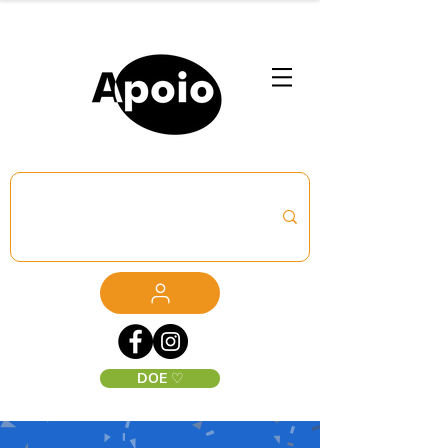
DOE ♡