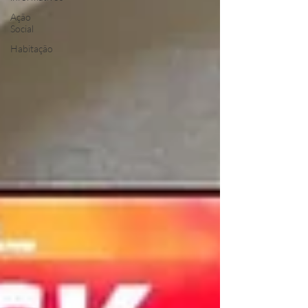
Ação
Social
Habitação