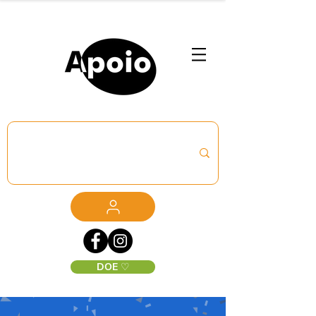
DOE ♡