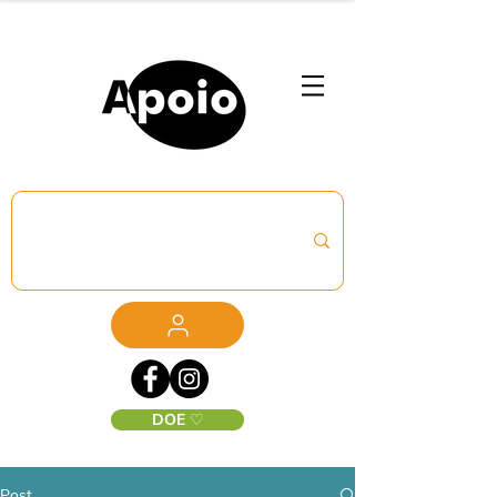
DOE ♡
Post