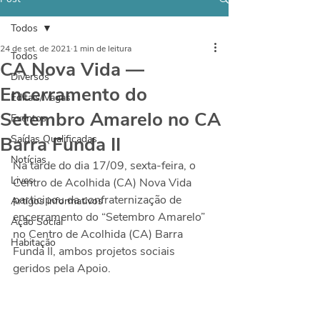
Todos
24 de set. de 2021
1 min de leitura
Todos
CA Nova Vida —
Diversos
Encerramento do
Editais/Vagas
Setembro Amarelo no CA
Eventos
Barra Funda II
Saídas Qualificadas
Notícias
Na tarde do dia 17/09, sexta-feira, o 
Lives
Centro de Acolhida (CA) Nova Vida 
participou da confraternização de 
Artigos informativos
encerramento do “Setembro Amarelo” 
Ação Social
no Centro de Acolhida (CA) Barra 
Habitação
Funda II, ambos projetos sociais 
geridos pela Apoio.