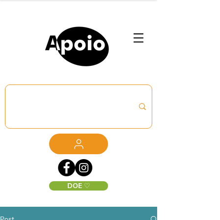
DOE ♡
Post