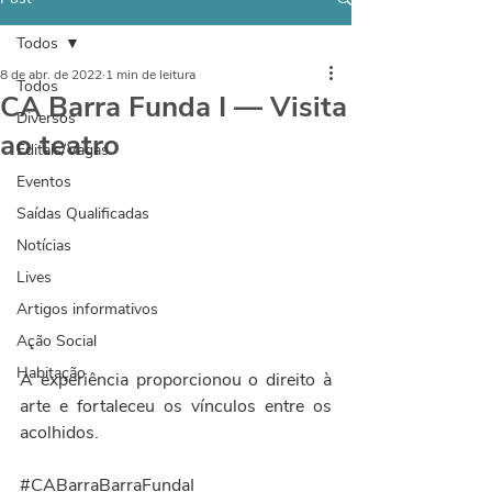
Todos
8 de abr. de 2022
1 min de leitura
Todos
CA Barra Funda I — Visita
Diversos
ao teatro
Editais/Vagas
Eventos
Saídas Qualificadas
Notícias
Lives
Artigos informativos
Ação Social
Habitação
A experiência proporcionou o direito à 
arte e fortaleceu os vínculos entre os 
acolhidos.
#CABarraBarraFundaI