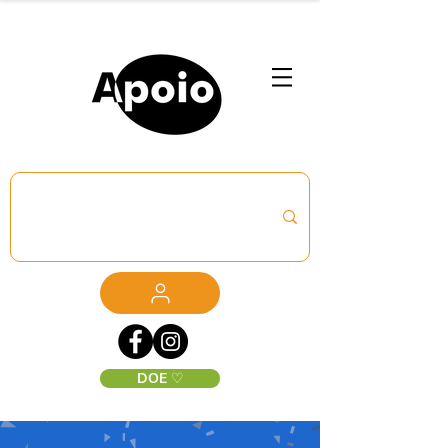
DOE ♡