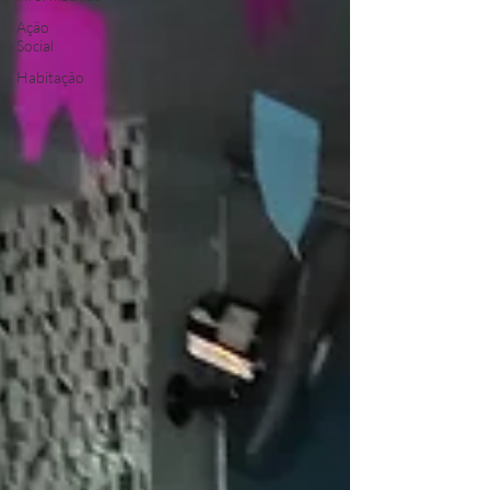
Ação
Social
Habitação