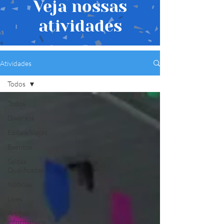
Veja nossas
atividades
Atividades
Todos
Todos
Diversos
Editais/Vagas
Eventos
Saídas
Qualificadas
Notícias
Lives
Artigos
informativos