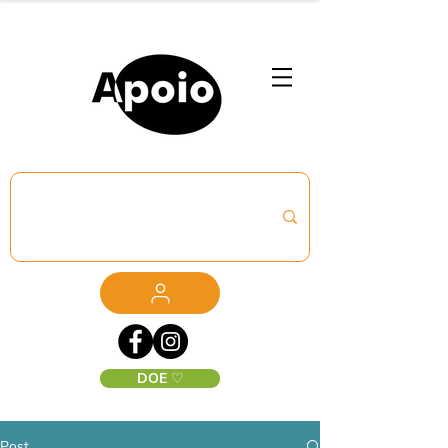
DOE ♡
Post