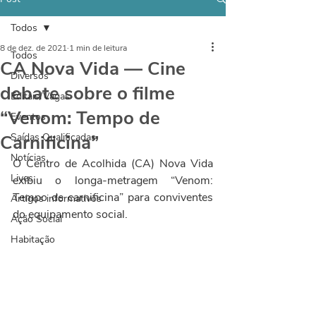
Todos
8 de dez. de 2021
1 min de leitura
Todos
CA Nova Vida — Cine
Diversos
debate sobre o filme
Editais/Vagas
“Venom: Tempo de
Eventos
Carnificina”
Saídas Qualificadas
Notícias
O Centro de Acolhida (CA) Nova Vida 
Lives
exibiu o longa-metragem “Venom: 
Tempo de carnificina” para conviventes 
Artigos informativos
do equipamento social.
Ação Social
Habitação