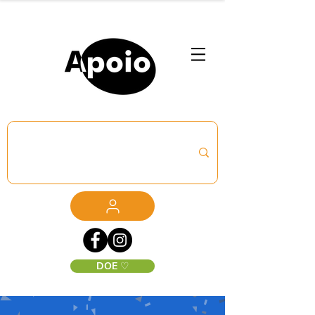
DOE ♡