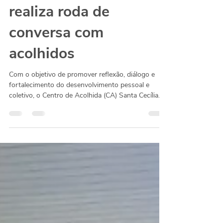
CA Santa Cecília
realiza roda de
conversa com
acolhidos
Com o objetivo de promover reflexão, diálogo e
fortalecimento do desenvolvimento pessoal e
coletivo, o Centro de Acolhida (CA) Santa Cecília
realizou roda de conversa com o tema “A Parábola
dos Caranguejos na Lata” . Conduzida pela
psicóloga Ione Conceição, a atividade consistiu em
refletir como a ausência de desenvolvimento
individual pode desencadear comportamentos que
dificultam o crescimento coletivo, destacando a
importância da construção de ambientes pautados
no apoio