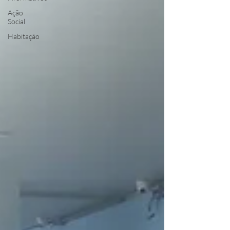
Ação
Social
Habitação