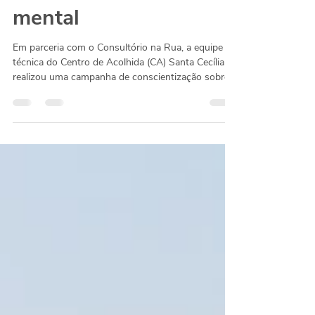
de conscientização
sobre saúde
mental
Em parceria com o Consultório na Rua, a equipe
técnica do Centro de Acolhida (CA) Santa Cecília
realizou uma campanha de conscientização sobre
saúde mental. A atividade teve o objetivo de
promover a conscientização e o bem-estar
emocional e incentivar as pessoas a se
perguntarem: “Como está a minha saúde mental?”
Além de abordar temas como prevenção de
transtornos mentais, importância do autocuidado,
quebra de tabus sobre falar de sentimentos e
valorização do acompanhamento