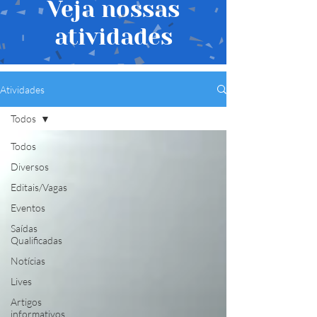
Veja nossas
atividades
Atividades
Todos
Todos
Diversos
Editais/Vagas
Eventos
Saídas
Qualificadas
Notícias
Lives
Artigos
informativos