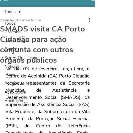
Todos
13 de fev.
1 min de leitura
Todos
SMADS visita CA Porto
Diversos
Cidadão para ação
Editais/Vagas
conjunta com outros
Eventos
órgãos públicos
Saídas Qualificadas
Notícias
No dia 03 de fevereiro, terça-feira, o 
Lives
Centro de Acolhida (CA) Porto Cidadão 
recebeu representantes da Secretaria 
Artigos informativos
Municipal de Assistência e 
Ação Social
Desenvolvimento Social (SMADS), da 
Habitação
Supervisão de Assistência Social (SAS) 
Vila Prudente, da Subprefeitura da Vila 
Prudente, da Proteção Social Especial 
(PSE), do Centro de Referência 