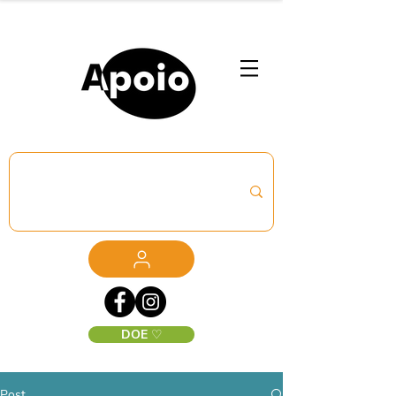
DOE ♡
Post