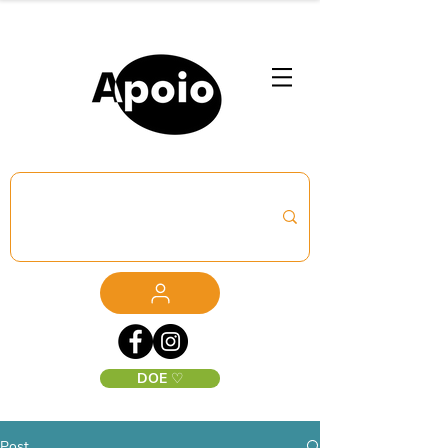
DOE ♡
Post