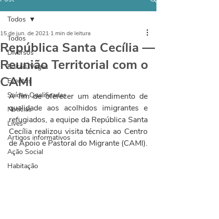
Todos
15 de jun. de 2021
1 min de leitura
Todos
República Santa Cecília —
Diversos
Reunião Territorial com o
Editais/Vagas
CAMI
Eventos
Saídas Qualificadas
A fim de oferecer um atendimento de 
qualidade aos acolhidos imigrantes e 
Notícias
refugiados, a equipe da República Santa 
Lives
Cecília realizou visita técnica ao Centro 
Artigos informativos
de Apoio e Pastoral do Migrante (CAMI).
Ação Social
Habitação