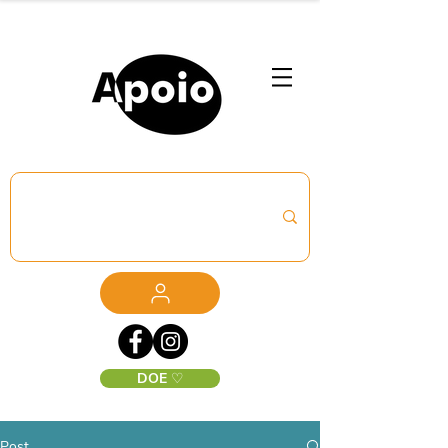
DOE ♡
Post