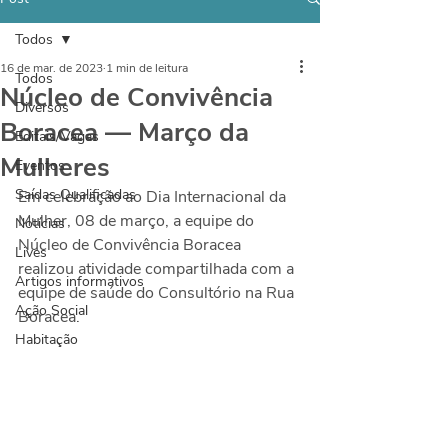
Todos
16 de mar. de 2023
1 min de leitura
Todos
Núcleo de Convivência
Diversos
Boracea — Março da
Editais/Vagas
Mulheres
Eventos
Saídas Qualificadas
Em celebração ao Dia Internacional da 
Mulher, 08 de março, a equipe do 
Notícias
Núcleo de Convivência Boracea 
Lives
realizou atividade compartilhada com a 
Artigos informativos
equipe de saúde do Consultório na Rua 
Ação Social
Boracea.
Habitação