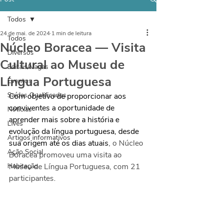
Todos
24 de mai. de 2024
1 min de leitura
Todos
Núcleo Boracea — Visita
Diversos
Cultural ao Museu de
Editais/Vagas
Língua Portuguesa
Eventos
Saídas Qualificadas
Com objetivo de proporcionar aos 
conviventes a oportunidade de 
Notícias
aprender mais sobre a história e 
Lives
evolução da língua portuguesa, desde 
Artigos informativos
sua origem até os dias atuais
, o Núcleo 
Ação Social
Boracea promoveu uma visita ao 
Habitação
Museu de Língua Portuguesa, com 21 
participantes.