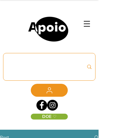
DOE ♡
Post