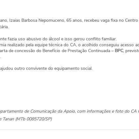
ano, Izaias Barbosa Nepomuceno, 65 anos, recebeu vaga fixa no Centro 
ária.
te fazia uso abusivo do álcool e isso gerou conflito familiar.
a realizado pela equipe técnica do CA, o acolhido conseguiu acesso aos 
carta de concessão do 
Benefício de Prestação Continuada – 
BPC
, previst
.
 ajudou outro convivente do equipamento social.
Departamento de Comunicação da Apoio, com informações e foto do CA 
ane Tanan (MTb 0085720/SP)