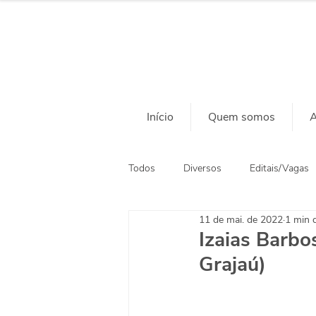
Início
Quem somos
A
Todos
Diversos
Editais/Vagas
11 de mai. de 2022
1 min d
Ação Social
Habitação
Izaias Barb
Grajaú)