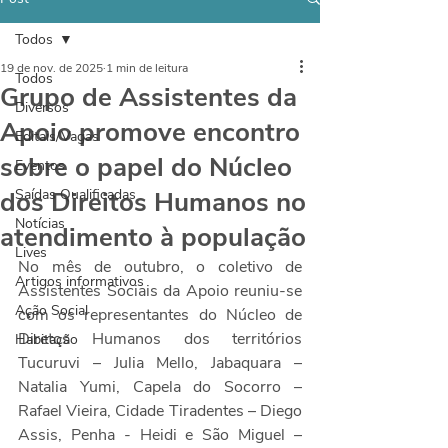
Todos
19 de nov. de 2025
1 min de leitura
Todos
Grupo de Assistentes da
Diversos
Apoio promove encontro
Editais/Vagas
sobre o papel do Núcleo
Eventos
dos Direitos Humanos no
Saídas Qualificadas
Notícias
atendimento à população
Lives
No mês de outubro, o coletivo de 
Artigos informativos
Assistentes Sociais da Apoio reuniu-se 
Ação Social
com os representantes do Núcleo de 
Diretos Humanos dos territórios 
Habitação
Tucuruvi – Julia Mello, Jabaquara – 
Natalia Yumi, Capela do Socorro – 
Rafael Vieira, Cidade Tiradentes – Diego 
Assis, Penha - Heidi e São Miguel – 