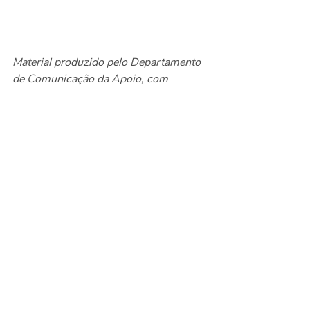
Material produzido pelo Departamento 
de Comunicação da Apoio, com 
informações do Grupo de Assistentes 
da APOIO
Jornalista responsável: Jane Tanan 
(MTb 0085720/SP)  
Eventos
Notícias
Posts recentes
Ver tudo