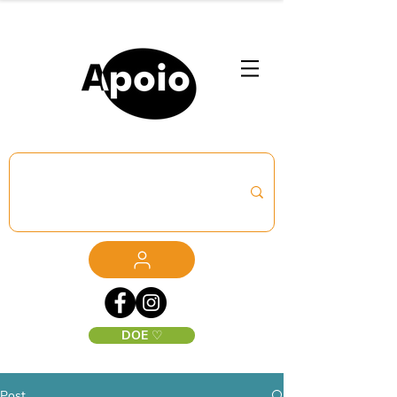
DOE ♡
Post