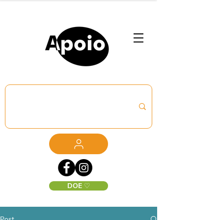
DOE ♡
Post