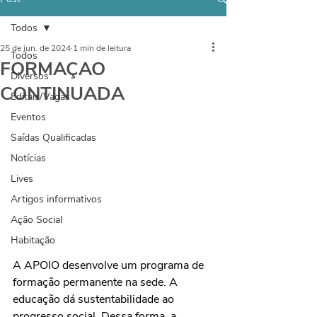
Todos
25 de jun. de 2024
1 min de leitura
Todos
FORMAÇAO
Diversos
CONTINUADA
Editais/Vagas
Eventos
Saídas Qualificadas
Notícias
Lives
Artigos informativos
Ação Social
Habitação
A APOIO desenvolve um programa de 
formação permanente na sede. A 
educação dá sustentabilidade ao 
progresso social. Dessa forma, a 