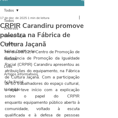
Todos
17 de dez. de 2025
1 min de leitura
Todos
CRPIR Carandiru promove
Diversos
palestra na Fábrica de
Editais/Vagas
Cultura Jaçanã
Eventos
Saídas Qualificadas
No dia 08/12, o Centro de Promoção de 
Referência de Promoção da Igualdade 
Notícias
Racial (CRPIR) Carandiru apresentou as 
Lives
atribuições do equipamento, na Fábrica 
Artigos informativos
de Cultura Jaçanã. Com a participação 
Ação Social
de 60 trabalhadores do espaço cultural, 
Habitação
a ação teve início com a explicação 
sobre o papel do CRPIR 
enquanto equipamento público aberto à 
comunidade, voltado à escuta 
qualificada e à defesa de pessoas 