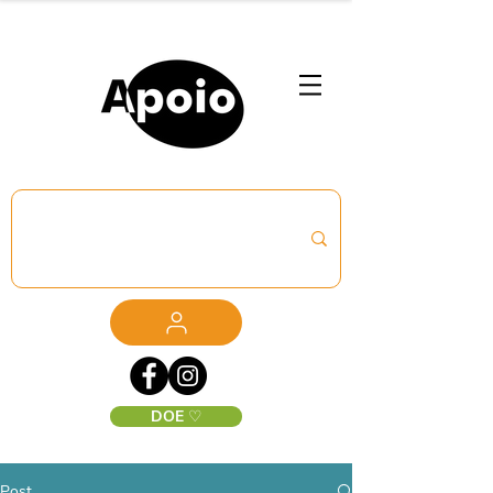
DOE ♡
Post