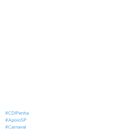
#CDIPenha
#ApoioSP
#Carnaval