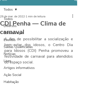
Todos
29 de mar. de 2022
1 min de leitura
Todos
CDI Penha — Clima de
Diversos
carnaval
Editais/Vagas
A fim de possibilitar a socialização e 
Eventos
bem-estar dos idosos, o Centro Dia 
Saídas Qualificadas
para Idosos (CDI) Penha promoveu a 
Notícias
festividade de carnaval para atendidos 
Lives
do espaço social.
Artigos informativos
Ação Social
Habitação