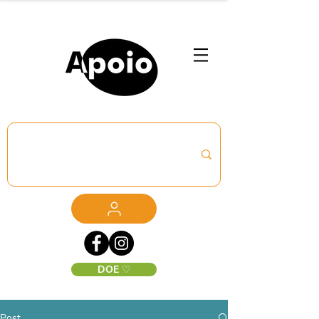
DOE ♡
Post