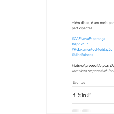
Além disso, é um meio para
participantes.
#CAENovaEsperança
#ApoioSP
#RelaxamentoeMeditação
#Mindfulness
Material produzido pelo 
Jornalista responsável: J
Eventos