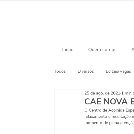
Início
Quem somos
A
Todos
Diversos
Editais/Vagas
25 de ago. de 2021
1 min d
Ação Social
Habitação
CAE NOVA E
O Centro de Acolhida Espe
relaxamento e meditação mi
momento de plena atenção 