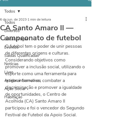
Todos
6 de jun. de 2023
1 min de leitura
Todos
CA Santo Amaro II —
Diversos
Campeonato de futebol
Editais/Vagas
O futebol tem o poder de unir pessoas 
Eventos
de diferentes origens e culturas. 
Saídas Qualificadas
Considerando objetivos como 
Notícias
promover a inclusão social, utilizando o 
Lives
esporte como uma ferramenta para 
quebrar barreiras, combater a 
Artigos informativos
discriminação e promover a igualdade 
Ação Social
de oportunidades, o Centro de 
Habitação
Acolhida (CA) Santo Amaro II 
participou e foi o vencedor do Segundo 
Festival de Futebol da Apoio Social.