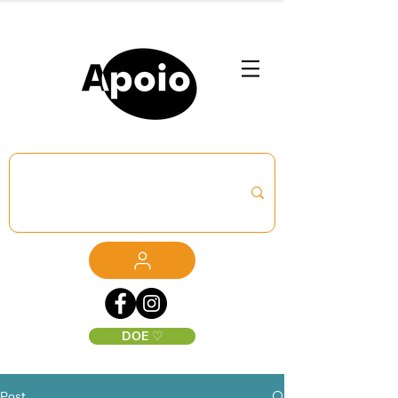
DOE ♡
Post