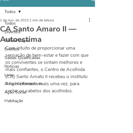
Todos
1 de nov. de 2023
1 min de leitura
Todos
CA Santo Amaro II —
Diversos
Autoestima
Editais/Vagas
Com intuito de proporcionar uma 
Eventos
sensação de bem-estar e fazer com que 
Saídas Qualificadas
os conviventes se sintam melhores e 
Notícias
mais confiantes, o Centro de Acolhida 
Lives
(CA) Santo Amato II recebeu o instituto 
Ana Hickmann, mais uma vez, para 
Artigos informativos
cortar os cabelos dos acolhidos. 
Ação Social
Habitação