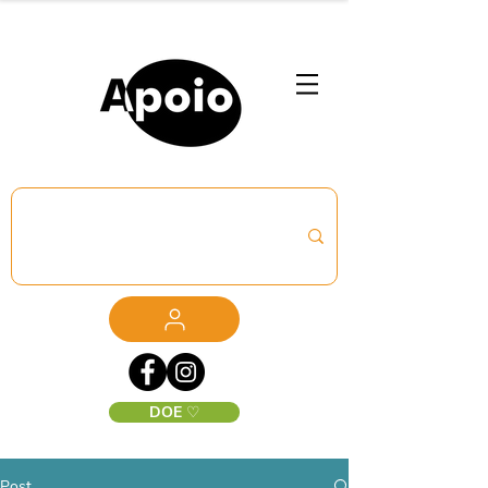
DOE ♡
Post