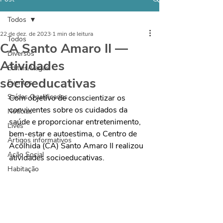
Todos
22 de dez. de 2023
1 min de leitura
Todos
CA Santo Amaro II —
Diversos
Atividades
Editais/Vagas
socioeducativas
Eventos
Saídas Qualificadas
Com objetivo de conscientizar os 
conviventes sobre os cuidados da 
Notícias
saúde e proporcionar entretenimento, 
Lives
bem-estar e autoestima, o Centro de 
Artigos informativos
Acolhida (CA) Santo Amaro II realizou 
Ação Social
atividades socioeducativas.
Habitação