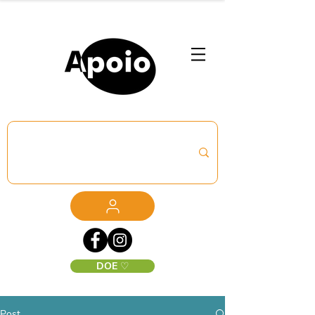
DOE ♡
Post