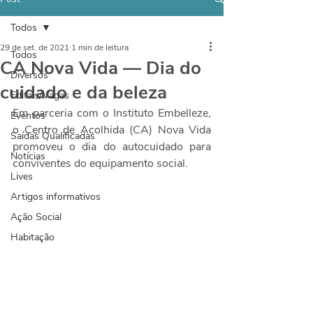
Todos
29 de set. de 2021
1 min de leitura
Todos
CA Nova Vida — Dia do
Diversos
cuidado e da beleza
Editais/Vagas
Em parceria com o Instituto Embelleze, 
Eventos
o Centro de Acolhida (CA) Nova Vida 
Saídas Qualificadas
promoveu o dia do autocuidado para 
Notícias
conviventes do equipamento social.
Lives
Artigos informativos
Ação Social
Habitação