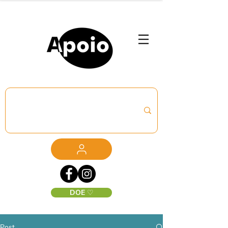
DOE ♡
Post