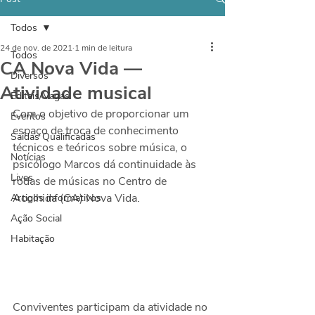
Todos
24 de nov. de 2021
1 min de leitura
Todos
CA Nova Vida —
Diversos
Atividade musical
Editais/Vagas
Com o objetivo de proporcionar um 
Eventos
espaço de troca de conhecimento 
Saídas Qualificadas
técnicos e teóricos sobre música, o 
Notícias
psicólogo Marcos dá continuidade às 
Lives
rodas de músicas no Centro de 
Acolhida (CA) Nova Vida.
Artigos informativos
Ação Social
Habitação
Conviventes participam da atividade no 