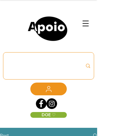
DOE ♡
Post