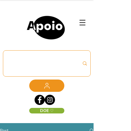
DOE ♡
Post