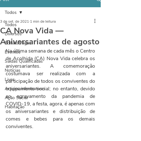
Todos
3 de set. de 2021
1 min de leitura
Todos
CA Nova Vida —
Diversos
Aniversariantes de agosto
Editais/Vagas
Na última semana de cada mês o Centro 
Eventos
de Acolhida (CA) Nova Vida celebra os 
Saídas Qualificadas
aniversariantes. A comemoração 
Notícias
costumava ser realizada com a 
Lives
participação de todos os conviventes do 
equipamento social; no entanto, devido 
Artigos informativos
ao agravamento da pandemia de 
Ação Social
COVID-19, a festa, agora, é apenas com 
Habitação
os aniversariantes e distribuição de 
comes e bebes para os demais 
conviventes.