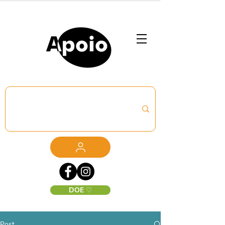
DOE ♡
Post