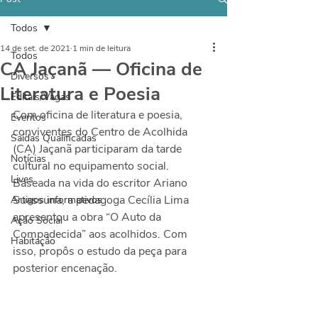
Todos
14 de set. de 2021
1 min de leitura
Todos
CA Jaçanã — Oficina de
Diversos
Literatura e Poesia
Editais/Vagas
Com oficina de literatura e poesia, 
Eventos
conviventes do Centro de Acolhida 
Saídas Qualificadas
(CA) Jaçanã participaram da tarde 
Notícias
cultural no equipamento social. 
Lives
Baseada na vida do escritor Ariano 
Suassuna, a pedagoga Cecília Lima 
Artigos informativos
apresentou a obra “
O Auto da 
Ação Social
Compadecida” aos acolhidos. Com 
Habitação
isso, propôs o estudo da peça para 
posterior encenação.