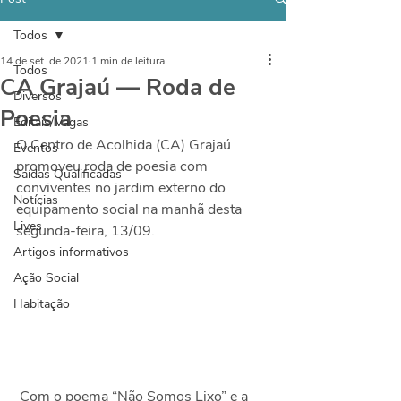
Todos
14 de set. de 2021
1 min de leitura
Todos
CA Grajaú — Roda de
Diversos
Poesia
Editais/Vagas
O Centro de Acolhida (CA) Grajaú 
Eventos
promoveu roda de poesia com 
Saídas Qualificadas
conviventes no jardim externo do 
Notícias
equipamento social na manhã desta 
Lives
segunda-feira, 13/09.
Artigos informativos
Ação Social
Habitação
 Com o poema “Não Somos Lixo” e a 