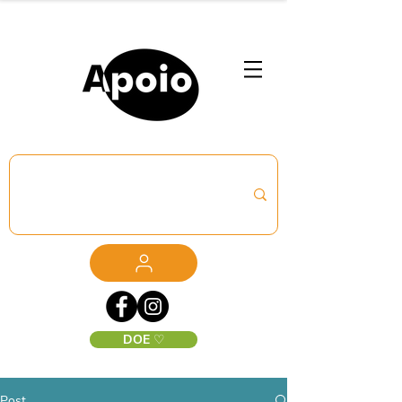
DOE ♡
Post