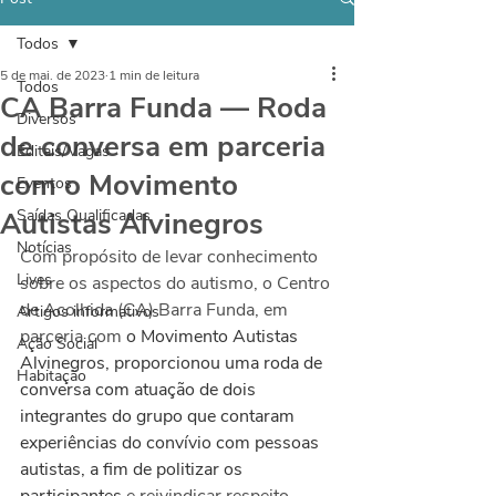
Todos
5 de mai. de 2023
1 min de leitura
Todos
CA Barra Funda — Roda
Diversos
de conversa em parceria
Editais/Vagas
com o Movimento
Eventos
Autistas Alvinegros
Saídas Qualificadas
Notícias
Com propósito de levar conhecimento 
Lives
sobre os aspectos do autismo, o Centro 
de Acolhida (CA) Barra Funda, em 
Artigos informativos
parceria com 
o Movimento Autistas 
Ação Social
Alvinegros, proporcionou uma roda de 
Habitação
conversa com atuação de dois 
integrantes do grupo que contaram 
experiências do convívio com pessoas 
autistas, a fim de politizar os 