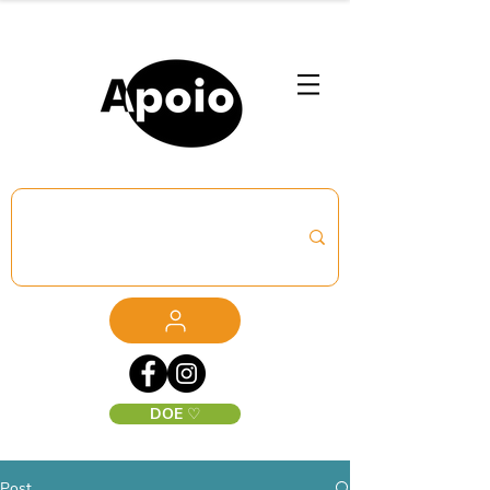
DOE ♡
Post