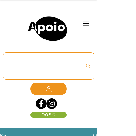
DOE ♡
Post