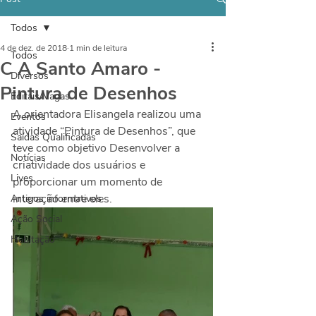
Todos
4 de dez. de 2018
1 min de leitura
Todos
C A Santo Amaro -
Diversos
Pintura de Desenhos
Editais/Vagas
A orientadora Elisangela realizou uma 
Eventos
atividade “Pintura de Desenhos”, que 
Saídas Qualificadas
teve como objetivo Desenvolver a 
Notícias
criatividade dos usuários e 
Lives
proporcionar um momento de 
interação entre eles.
Artigos informativos
Ação Social
Habitação