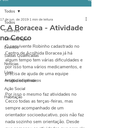
Todos
17 de jun. de 2019
1 min de leitura
Todos
C A Boracea - Atividade
Diversos
no Cecco
Editais/Vagas
O convivente Robinho cadastrado no 
Eventos
Centro de Acolhida Boracea já há 
Saídas Qualificadas
algum tempo tem várias dificuldades e 
Notícias
por isso toma vários medicamentos, e 
Lives
precisa de ajuda de uma equipe 
multidisciplinar. 
Artigos informativos
Ação Social
Por isso o mesmo faz atividades no 
Habitação
Cecco todas as terças-feiras, mas 
sempre acompanhado de um 
orientador socioeducativo, pois não faz 
nada sozinho sem orientação. Desde 