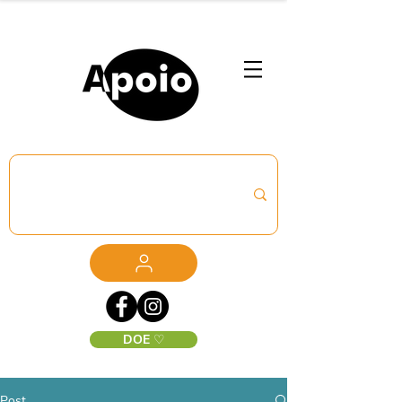
DOE ♡
Post