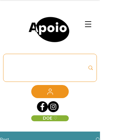
DOE ♡
Post