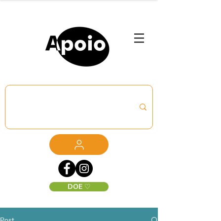
DOE ♡
Post