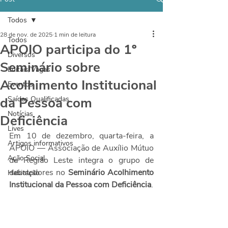
Todos
28 de nov. de 2025
1 min de leitura
Todos
APOIO participa do 1º
Diversos
Seminário sobre
Editais/Vagas
Acolhimento Institucional
Eventos
da Pessoa com
Saídas Qualificadas
Notícias
Deficiência
Lives
Em 10 de dezembro, quarta-feira, a 
Artigos informativos
APOIO — Associação de Auxílio Mútuo 
Ação Social
da Região Leste integra o grupo de 
debatedores no 
Seminário Acolhimento 
Habitação
Institucional da Pessoa com Deficiência
.