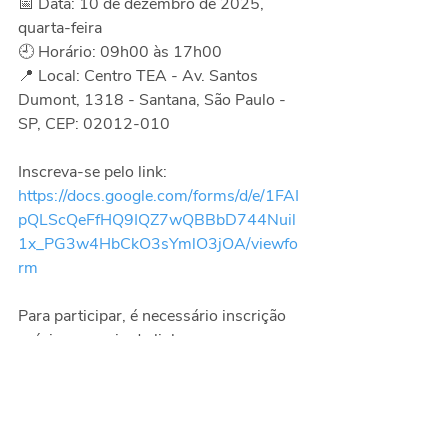
📅 Data: 10 de dezembro de 2025, 
quarta-feira
🕘 Horário: 09h00 às 17h00
📍 Local: Centro TEA - Av. Santos 
Dumont, 1318 - Santana, São Paulo - 
SP, CEP: 02012-010
Inscreva-se pelo link: 
https://docs.google.com/forms/d/e/1FAI
pQLScQeFfHQ9IQZ7wQBBbD744Nuil
1x_PG3w4HbCkO3sYmlO3jOA/viewfo
rm
Para participar, é necessário inscrição 
prévia por meio do link.
Eventos