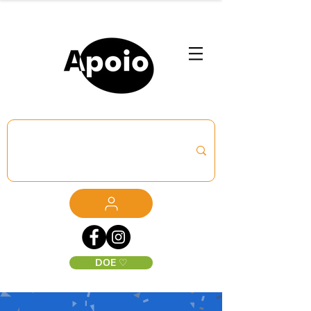
DOE ♡