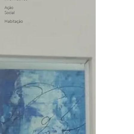
Ação
Social
Habitação