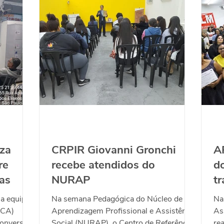
iza
CRPIR Giovanni Gronchi
A
re
recebe atendidos do
d
as
NURAP
tr
F
 a equipe
Na semana Pedagógica do Núcleo de
Na
(CA)
Aprendizagem Profissional e Assistência
As
conversa
Social (NURAP), o Centro de Referência
re