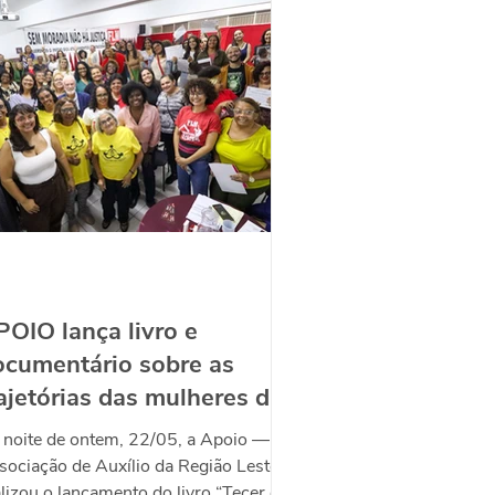
POIO lança livro e
ocumentário sobre as
ajetórias das mulheres da
LM
 noite de ontem, 22/05, a Apoio —
sociação de Auxílio da Região Leste
alizou o lançamento do livro “Tecer eu