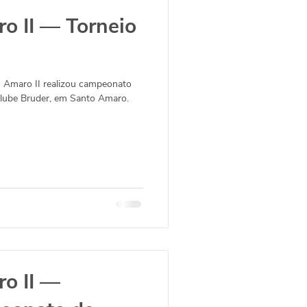
o II — Torneio
o Amaro II realizou campeonato
Clube Bruder, em Santo Amaro.
o II —