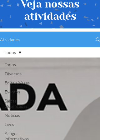
Veja nossas
atividades
Atividades
Todos
Todos
Diversos
Editais/Vagas
Eventos
Saídas
Qualificadas
Notícias
Lives
Artigos
informativos