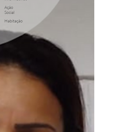
Ação
Social
Habitação