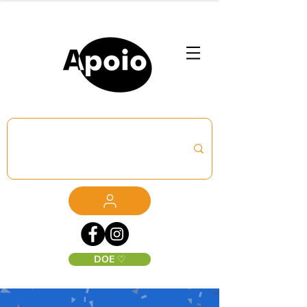
DOE ♡