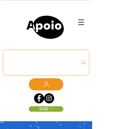
DOE ♡