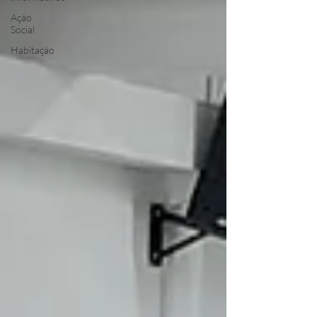
Ação
Social
Habitação