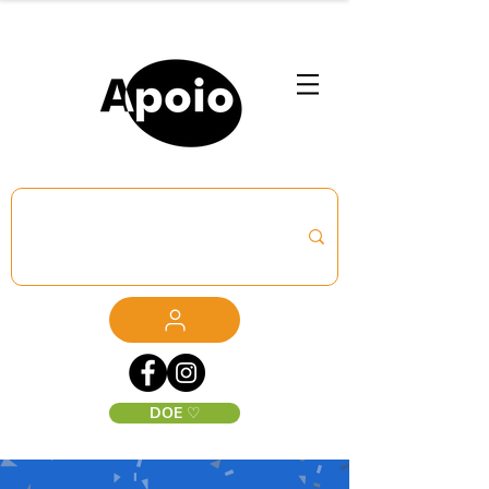
DOE ♡