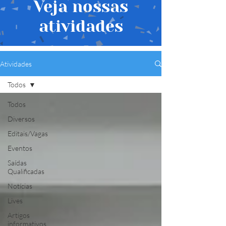
Veja nossas
atividades
Atividades
Todos
Todos
Diversos
Editais/Vagas
Eventos
Saídas
Qualificadas
Notícias
Lives
Artigos
informativos