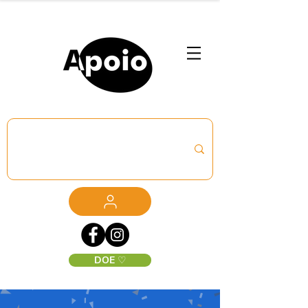
DOE ♡