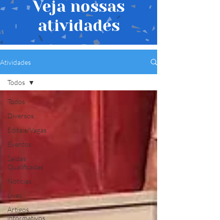
Veja nossas
atividades
Atividades
Todos
Todos
Diversos
Editais/Vagas
Eventos
Saídas
Qualificadas
Notícias
Lives
Artigos
informativos