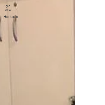
Ação
Social
Habitação