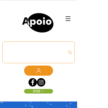
DOE ♡