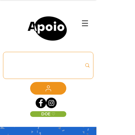
DOE ♡