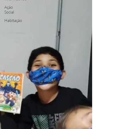
Ação
Social
Habitação