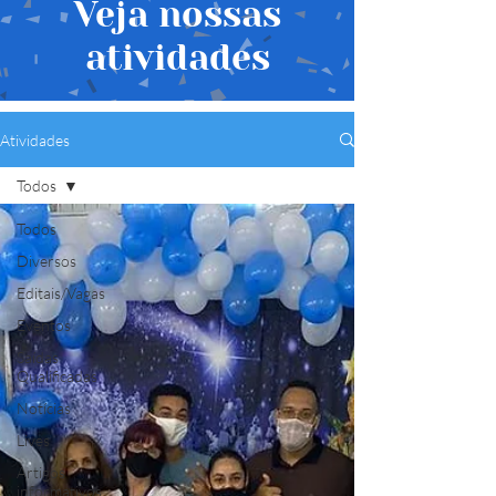
Veja nossas
atividades
Atividades
Todos
Todos
Diversos
Editais/Vagas
Eventos
Saídas
Qualificadas
Notícias
Lives
Artigos
informativos