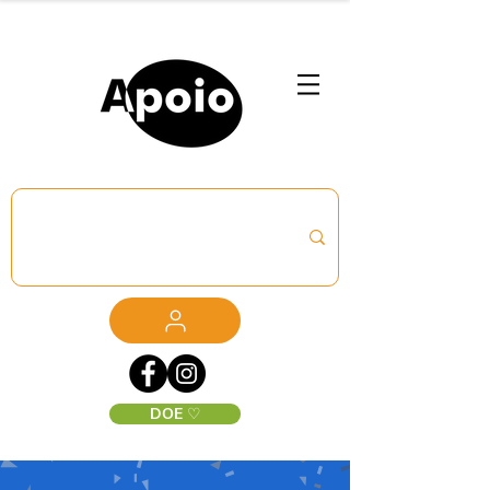
DOE ♡