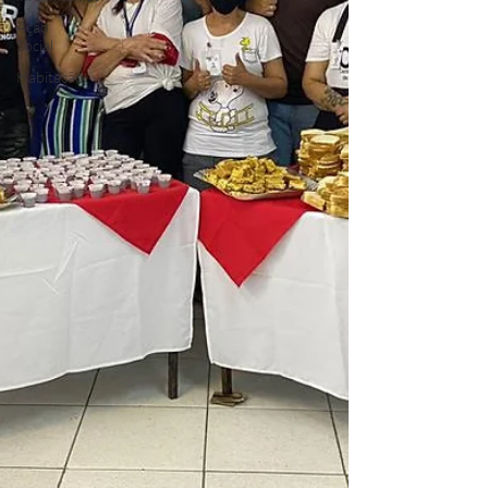
Ação
Social
Habitação