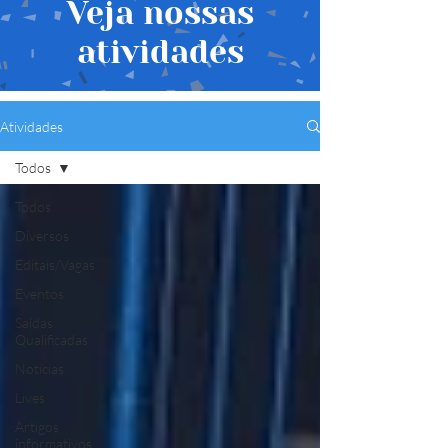
Veja nossas
atividades
Atividades
Todos
Todos
Diversos
Editais/Vagas
Eventos
Saídas
Qualificadas
Notícias
Lives
Artigos
informativos