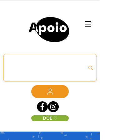
DOE ♡