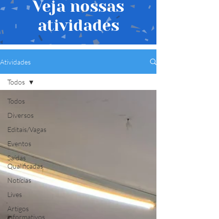
Veja nossas
atividades
Atividades
Todos
Todos
Diversos
Editais/Vagas
Eventos
Saídas
Qualificadas
Notícias
Lives
Artigos
informativos