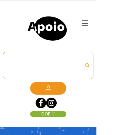
DOE ♡