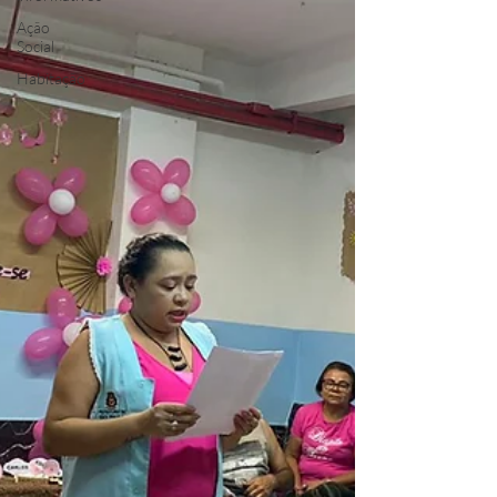
Ação
Social
Habitação