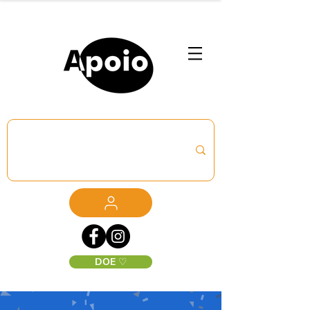
DOE ♡