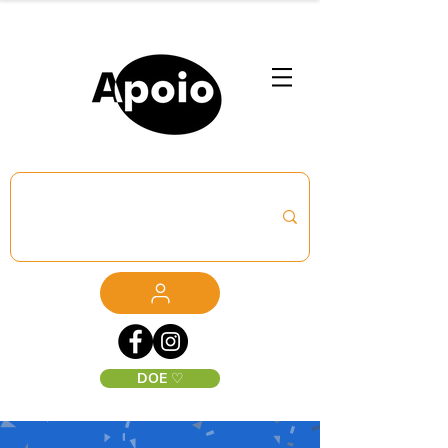
DOE ♡