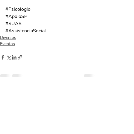
#Psicologio
#ApoioSP
#SUAS
#AssistenciaSocial
Diversos
Eventos
Posts recentes
Ver tudo