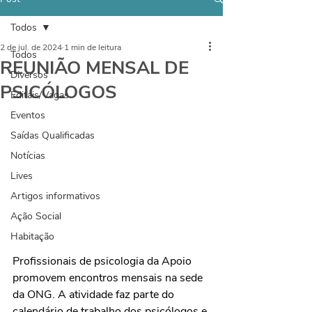
Todos
2 de jul. de 2024
1 min de leitura
Todos
REUNIÃO MENSAL DE
Diversos
PSICÓLOGOS
Editais/Vagas
Eventos
Saídas Qualificadas
Notícias
Lives
Artigos informativos
Ação Social
Habitação
Profissionais de psicologia da Apoio 
promovem encontros mensais na sede 
da ONG. A atividade faz parte do 
calendário de trabalho dos psicólogos e 