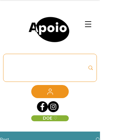
DOE ♡
Post