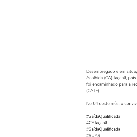
Desempregado e em situação
Acolhida (CA) Jaçanã, pois
foi encaminhado para a re
(CATE).
No 04 deste mês, o conviv
#SaídaQualificada
#CAJaçanã
#SaídaQualificada
#SUAS