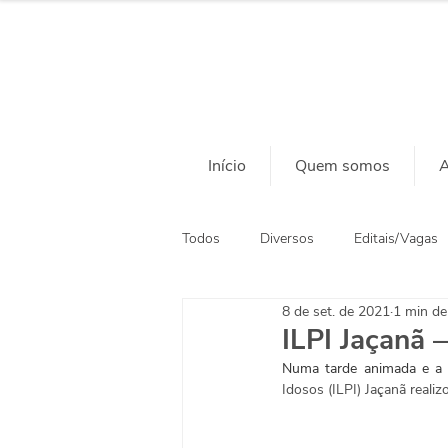
Início
Quem somos
A
Todos
Diversos
Editais/Vagas
8 de set. de 2021
1 min de 
Ação Social
Habitação
ILPI Jaçanã 
Numa tarde animada e a 
Idosos (ILPI) Jaçanã reali