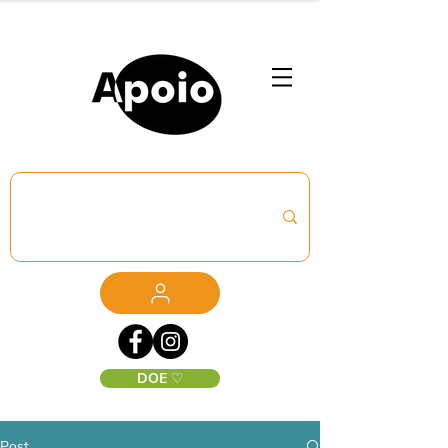
DOE ♡
Post